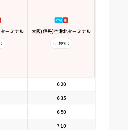
ITM
着
南ターミナル
大阪(伊丹)空港北ターミナル
ば
おりば
6:20
6:35
6:50
7:10