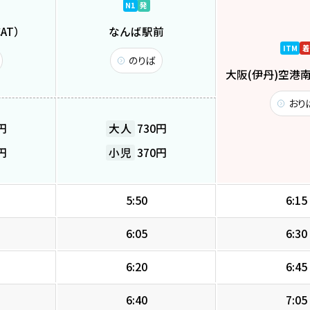
N1
発
AT）
なんば駅前
ITM
着
のりば
大阪(伊丹)空港
おり
円
大人
730円
円
小児
370円
5:50
6:15
6:05
6:30
6:20
6:45
6:40
7:05
運行会社
タッチ決済