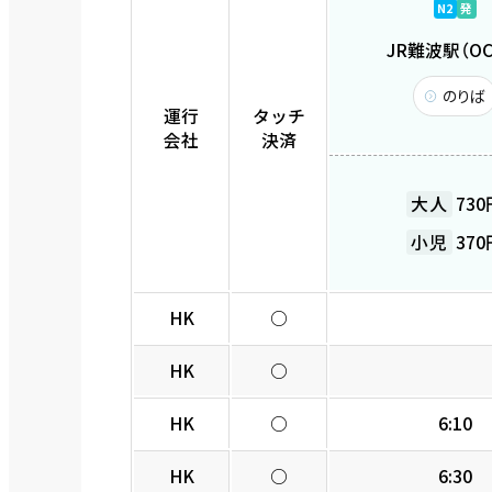
N2
発
JR難波駅（OC
のりば
運行
タッチ
会社
決済
大人
730
小児
370
HK
○
HK
○
HK
○
6:10
HK
○
6:30