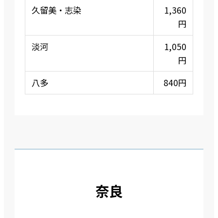
久留美・志染
1,360
円
淡河
1,050
円
八多
840円
奈良