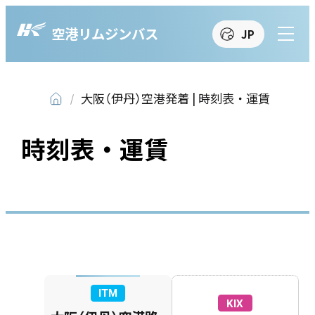
空港リムジンバス
JP
JP
EN
繁
簡
한
大阪（伊丹）空港発着 | 時刻表・運賃
時刻表・運賃
ITM
KIX