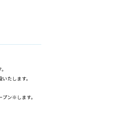
す。
設いたします。
ープン※します。