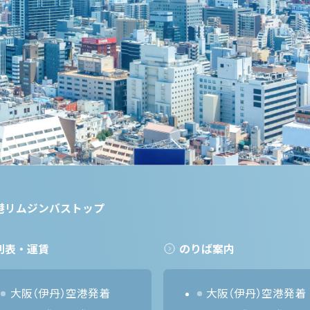
港リムジンバストップ
刻表・運賃
のりば案内
大阪（伊丹）空港発着
大阪（伊丹）空港発着