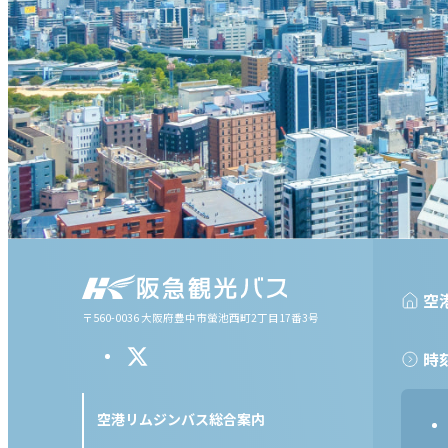
空
〒560-0036 大阪府豊中市螢池西町2丁目17番3号
時
空港リムジンバス総合案内