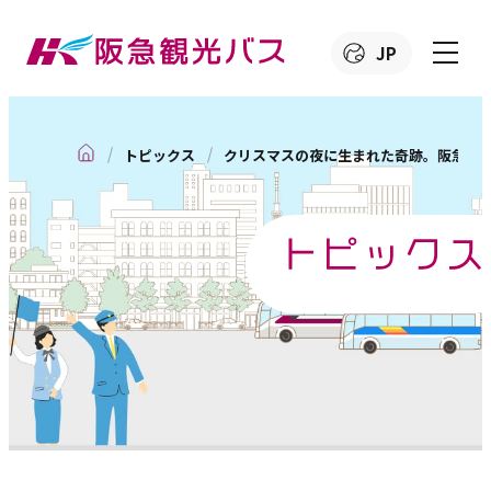
JP
JP
EN
繁
簡
한
トピックス
クリスマスの夜に生まれた奇跡。阪急観