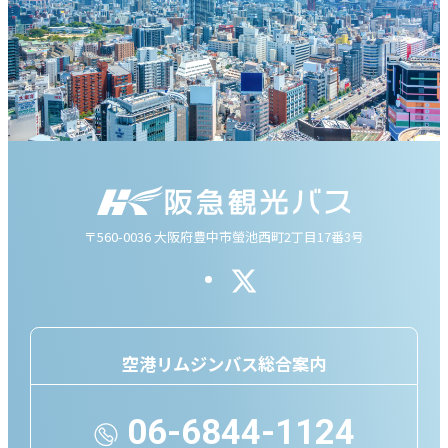
〒560-0036 大阪府豊中市螢池西町2丁目17番3号
空港リムジンバス総合案内
06-6844-1124