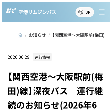
空港リムジンバス
JP
JP
EN
繁
簡
한
お知らせ
【関西空港～大阪駅前(梅田)線】
2026.06.29
運行情報
【関西空港～大阪駅前(梅
田)線】深夜バス 運行継
続のお知らせ(2026年6