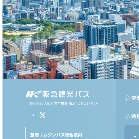
空
〒560-0036 大阪府豊中市螢池西町2丁目17番3号
時
空港リムジンバス総合案内