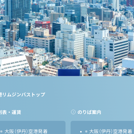
港リムジンバストップ
刻表・運賃
のりば案内
大阪（伊丹）空港発着
大阪（伊丹）空港発着